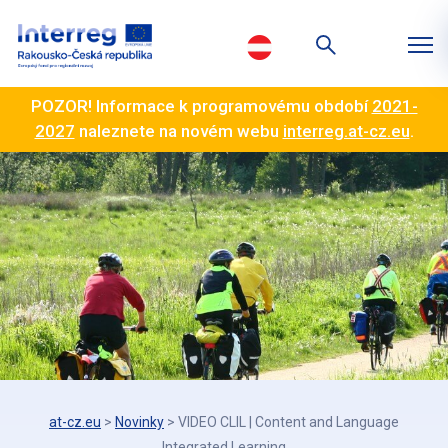
POZOR! Informace k programovému období
2021-
2027
naleznete na novém webu
interreg.at-cz.eu
.
at-cz.eu
>
Novinky
>
VIDEO CLIL | Content and Language
Integrated Learning