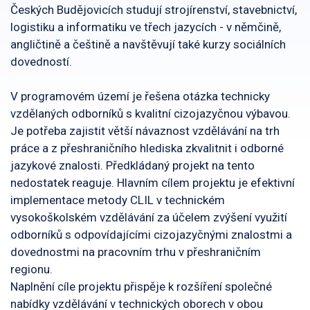
Českých Budějovicích studují strojírenství, stavebnictví,
logistiku a informatiku ve třech jazycích - v němčině,
angličtině a češtině a navštěvují také kurzy sociálních
dovedností.
V programovém území je řešena otázka technicky
vzdělaných odborníků s kvalitní cizojazyčnou výbavou.
Je potřeba zajistit větší návaznost vzdělávání na trh
práce a z přeshraničního hlediska zkvalitnit i odborné
jazykové znalosti. Předkládaný projekt na tento
nedostatek reaguje. Hlavním cílem projektu je efektivní
implementace metody CLIL v technickém
vysokoškolském vzdělávání za účelem zvýšení využití
odborníků s odpovídajícími cizojazyčnými znalostmi a
dovednostmi na pracovním trhu v přeshraničním
regionu.
Naplnění cíle projektu přispěje k rozšíření společné
nabídky vzdělávání v technických oborech v obou