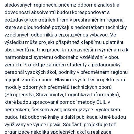
sledovaných regionech, přičemž odborné znalosti a
dovednosti absolventů budou korespondovat s
požadavky konkrétních firem v přeshraničním regionu,
které se dlouhodobě potýkají s nedostatkem technicky
vzdělaných odborníků s cizojazyčnou výbavou. Ve
výsledku může projekt přispět též k lepšímu uplatnění
absolventů na trhu práce, k intenzivnějším výměnám a k
harmonizaci systému odborného vzdělávání v obou
zemích. Projekt je zaměřen studenty a pedagogický
personál vysokých škol, podniky v předmětném regionu
a jejich zaměstnance. Hlavními výsledky projektu jsou
moduly odborných předmětů technických oborů
(Strojírenství, Stavebnictví, Logistika a Informatika),
které budou zpracované pomocí metody CLIL v
německém, českém a anglickém jazyce. Výsledkem
budou též odborné knihy a další publikace, které budou
využívány ve výuce i praxi. Součástí projektu je též
organizace několika společných akcí a realizace