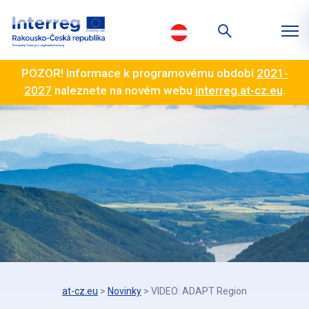
POZOR! Informace k programovému období
2021-
2027
naleznete na novém webu
interreg.at-cz.eu
.
at-cz.eu
>
Novinky
>
VIDEO: ADAPT Region