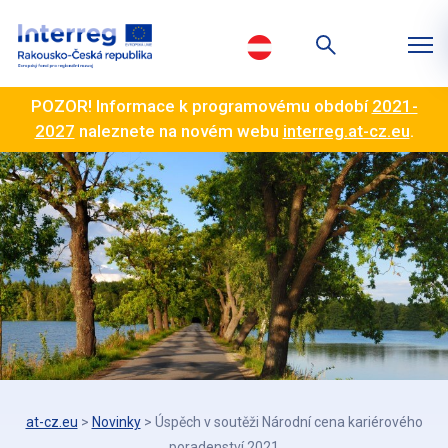
POZOR! Informace k programovému období
2021-
2027
naleznete na novém webu
interreg.at-cz.eu
.
at-cz.eu
>
Novinky
>
Úspěch v soutěži Národní cena kariérového
poradenství 2021