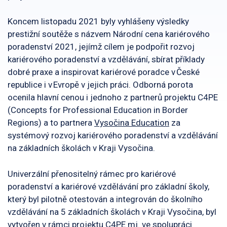
Koncem listopadu 2021 byly vyhlášeny výsledky
prestižní soutěže s názvem Národní cena kariérového
poradenství 2021, jejímž cílem je podpořit rozvoj
kariérového poradenství a vzdělávání, sbírat příklady
dobré praxe a inspirovat kariérové poradce v České
republice i v Evropě v jejich práci. Odborná porota
ocenila hlavní cenou i jednoho z partnerů projektu C4PE
(Concepts for Professional Education in Border
Regions) a to partnera
Vysočina Education
za
systémový rozvoj kariérového poradenství a vzdělávání
na základních školách v Kraji Vysočina.
Univerzální přenositelný rámec pro kariérové
poradenství a kariérové vzdělávání pro základní školy,
který byl pilotně otestován a integrován do školního
vzdělávání na 5 základních školách v Kraji Vysočina, byl
vytvořen v rámci projektu
C4PE
mj. ve spolupráci