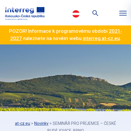
POZOR! Informace k programovému období
2021-
2027
naleznete na novém webu
interreg.at-cz.eu
.
at-cz.eu
>
Novinky
>
SEMINÁŘ PRO PŘÍJEMCE – ČESKÉ
BUDĚJOVICE, BRNO