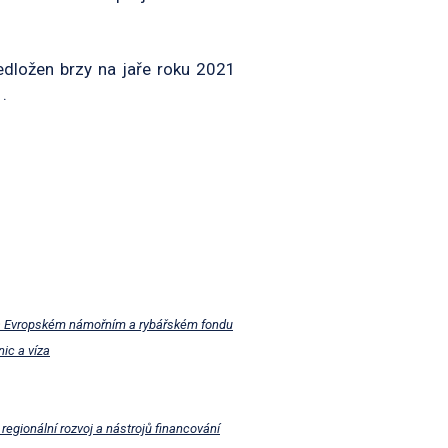
dložen brzy na jaře roku 2021
.
i a Evropském námořním a rybářském fondu
nic a víza
egionální rozvoj a nástrojů financování