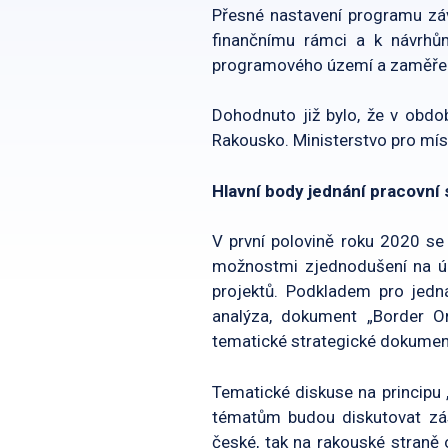
Přesné nastavení programu záv
finančnímu rámci a k návrhů
programového území a zaměřen
Dohodnuto již bylo, že v obd
Rakousko. Ministerstvo pro mís
Hlavní body jednání pracovní
V první polovině roku 2020 s
možnostmi zjednodušení na úr
projektů. Podkladem pro jedn
analýza, dokument „Border Or
tematické strategické dokumen
Tematické diskuse na principu
tématům budou diskutovat zást
české, tak na rakouské stran