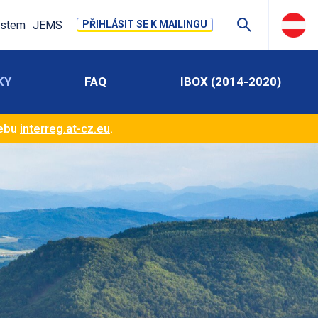
stem
JEMS
PŘIHLÁSIT SE K MAILINGU
KY
FAQ
IBOX (2014-2020)
webu
interreg.at-cz.eu
.