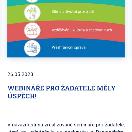
26.05.2023
WEBINÁŘE PRO ŽADATELE MĚLY
ÚSPĚCH!
V návaznosti na zrealizované semináře pro žadatele,
které se uskutečnily ve spolupráci s Regionálními