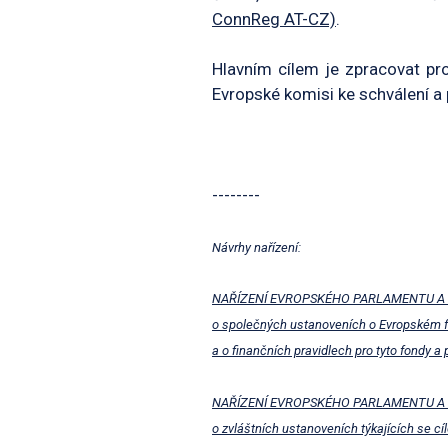
ConnReg AT-CZ)
.
Hlavním cílem je zpracovat p
Evropské komisi ke schválení a 
--------
Návrhy nařízení:
NAŘÍZENÍ EVROPSKÉHO PARLAMENTU A
o společných ustanoveních o Evropském f
a o finančních pravidlech pro tyto fondy a 
NAŘÍZENÍ EVROPSKÉHO PARLAMENTU A
o zvláštních ustanoveních týkajících se c