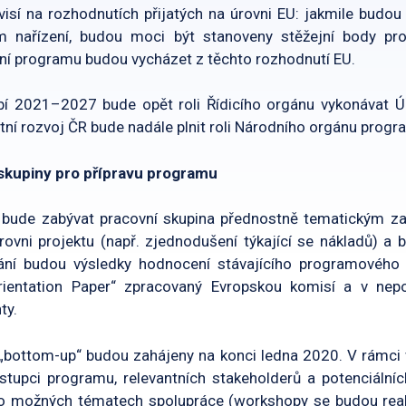
isí na rozhodnutích přijatých na úrovni EU: jakmile budou
m nařízení, budou moci být stanoveny stěžejní body pr
í programu budou vycházet z těchto rozhodnutí EU.
obí 2021–2027 bude opět roli Řídicího orgánu vykonávat Ú
tní rozvoj ČR bude nadále plnit roli Národního orgánu progr
 skupiny pro přípravu programu
e bude zabývat pracovní skupina přednostně tematickým 
ovni projektu (např. zjednodušení týkající se nákladů) a
ání budou výsledky hodnocení stávajícího programového
ientation Paper“ zpracovaný Evropskou komisí a v nepo
ty.
 „bottom-up“ budou zahájeny na konci ledna 2020. V rámc
upci programu, relevantních stakeholderů a potenciálníc
ě o možných tématech spolupráce (workshopy se budou real