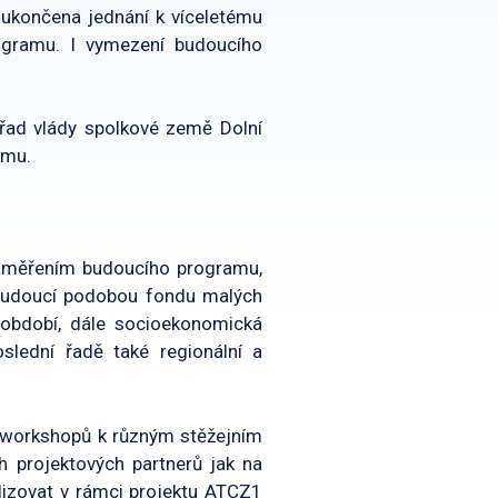
 ukončena jednání k víceletému
ogramu. I vymezení budoucího
řad vlády spolkové země Dolní
amu.
zaměřením budoucího programu,
 budoucí podobou fondu malých
 období, dále socioekonomická
slední řadě také regionální a
i workshopů k různým stěžejním
h projektových partnerů jak na
izovat v rámci projektu ATCZ1