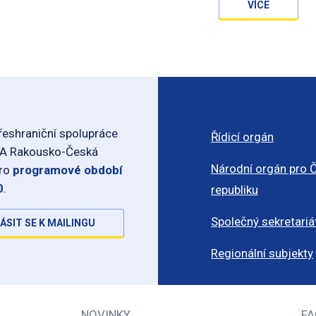
VÍCE
eshraniční spolupráce
Řídicí orgán
-A Rakousko-Česká
Národní orgán pro 
pro
programové období
0
.
republiku
Společný sekretariá
ÁSIT SE K MAILINGU
Regionální subjekty
NOVINKY
FA