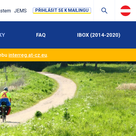
stem
JEMS
PŘIHLÁSIT SE K MAILINGU
KY
FAQ
IBOX (2014-2020)
webu
interreg.at-cz.eu
.