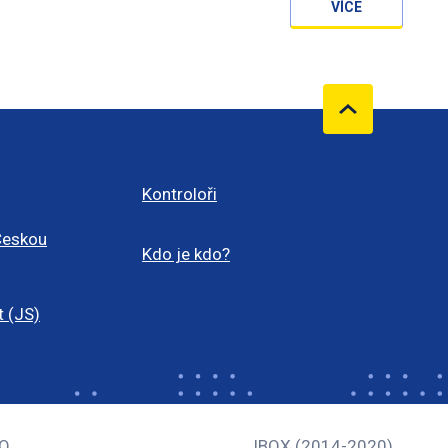
VÍCE
Kontroloři
Českou
Kdo je kdo?
t (JS)
Q
IBOX (2014-2020)