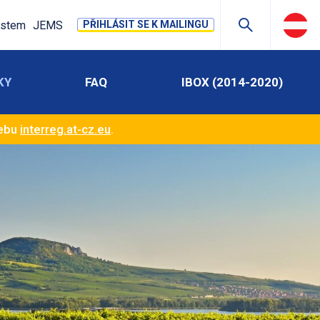
stem
JEMS
PŘIHLÁSIT SE K MAILINGU
KY
FAQ
IBOX (2014-2020)
webu
interreg.at-cz.eu
.