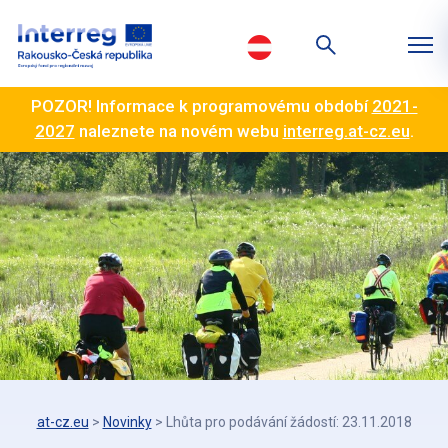
POZOR! Informace k programovému období
2021-
2027
naleznete na novém webu
interreg.at-cz.eu
.
at-cz.eu
>
Novinky
>
Lhůta pro podávání žádostí: 23.11.2018