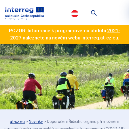
POZOR! Informace k programovému období
2021-
2027
naleznete na novém webu
interreg.at-cz.eu
.
at-cz.eu
>
Novinky
>
Doporučení Řídicího orgánu při možném
omezení realizace projektů v souvislosti s koronavirem (COVID-19)