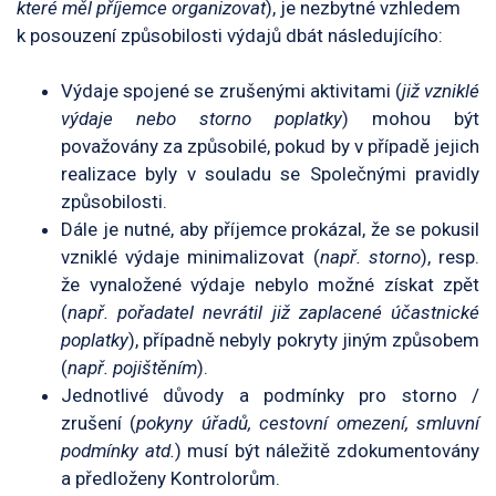
které měl příjemce organizovat
), je nezbytné vzhledem
k posouzení způsobilosti výdajů dbát následujícího:
Výdaje spojené se zrušenými aktivitami (
již vzniklé
výdaje nebo storno poplatky
) mohou být
považovány za způsobilé, pokud by v případě jejich
realizace byly v souladu se Společnými pravidly
způsobilosti.
Dále je nutné, aby příjemce prokázal, že se pokusil
vzniklé výdaje minimalizovat (
např. storno
), resp.
že vynaložené výdaje nebylo možné získat zpět
(
např. pořadatel nevrátil již zaplacené účastnické
poplatky
), případně nebyly pokryty jiným způsobem
(
např. pojištěním
).
Jednotlivé důvody a podmínky pro storno /
zrušení (
pokyny úřadů, cestovní omezení, smluvní
podmínky atd.
) musí být náležitě zdokumentovány
a předloženy Kontrolorům.