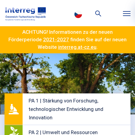
ACHTUNG! Informationen zu der neuen
Förderperiode
2021-2027
finden Sie auf der neuen
Website
interreg.at-cz.eu
.
PA 1 | Stärkung von Forschung,
technologischer Entwicklung und
Innovation
PA 2 | Umwelt und Ressourcen