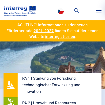
ACHTUNG! Informationen zu der neuen
Förderperiode
2021-2027
finden Sie auf der neuen
Website
interreg.at-cz.eu
.
PA 1 | Stärkung von Forschung,
technologischer Entwicklung und
Innovation
PA 2 | Umwelt und Ressourcen