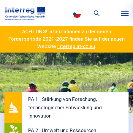
ACHTUNG! Informationen zu der neuen
Förderperiode
2021-2027
finden Sie auf der neuen
Website
interreg.at-cz.eu
.
PA 1 | Stärkung von Forschung,
technologischer Entwicklung und
Innovation
PA 2 | Umwelt und Ressourcen