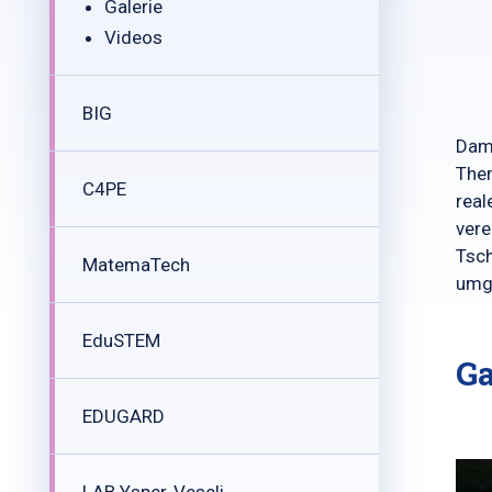
Galerie
Videos
BIG
Dami
Them
C4PE
real
vere
Tsch
MatemaTech
umg
EduSTEM
Ga
EDUGARD