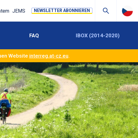
stem
JEMS
NEWSLETTER ABONNIEREN
FAQ
IBOX (2014-2020)
euen Website
interreg.at-cz.eu
.