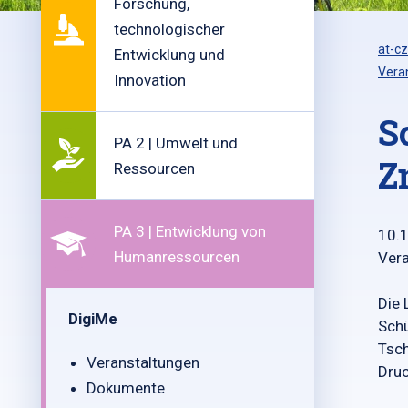
Forschung,
technologischer
at-cz
Entwicklung und
Vera
Innovation
S
PA 2 | Umwelt und
Z
Ressourcen
PA 3 | Entwicklung von
10.
Humanressourcen
Vera
Die 
DigiMe
Schü
Tsch
Veranstaltungen
Druc
Dokumente