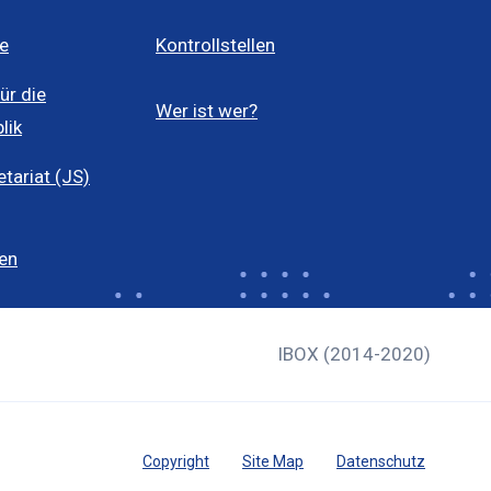
e
Kontrollstellen
ür die
Wer ist wer?
lik
ariat (JS)
len
IBOX (2014-2020)
Copyright
Site Map
Datenschutz