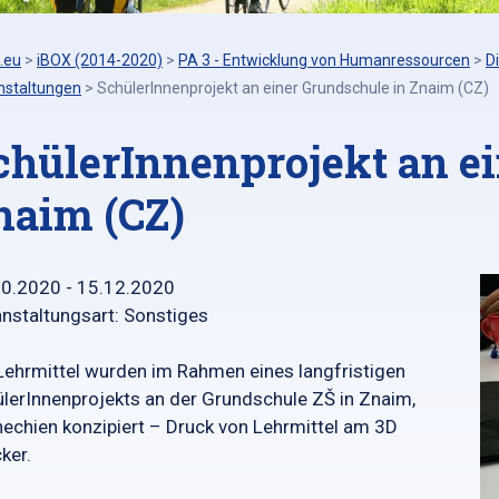
.eu
>
iBOX (2014-2020)
>
PA 3 - Entwicklung von Humanressourcen
>
D
nstaltungen
>
SchülerInnenprojekt an einer Grundschule in Znaim (CZ)
chülerInnenprojekt an e
naim (CZ)
10.2020 - 15.12.2020
nstaltungsart: Sonstiges
Lehrmittel wurden im Rahmen eines langfristigen
lerInnenprojekts an der Grundschule ZŠ in Znaim,
echien konzipiert – Druck von Lehrmittel am 3D
ker.