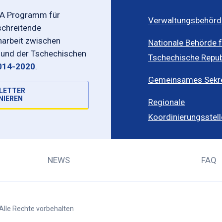
-A Programm für
Verwaltungsbehörd
schreitende
rbeit zwischen
Nationale Behörde f
 und der Tschechischen
Tschechische Repub
014-2020
.
Gemeinsames Sekret
LETTER
NIEREN
Regionale
Koordinierungsstel
NEWS
FAQ
Alle Rechte vorbehalten