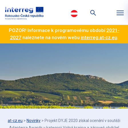
POZOR! Informace k programovému období
2021-
2027
naleznete na novém webu
interreg.at-cz.eu
.
at-cz.eu
>
Novinky
>
Projekt DYJE 2020 získal ocenění v soutěži
Adapterra Awards v kategorii Volná krajina a zároveň obdržel