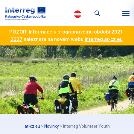
POZOR! Informace k programovému období
2021-
2027
naleznete na novém webu
interreg.at-cz.eu
.
at-cz.eu
>
Novinky
>
Interreg Volunteer Youth