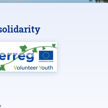
olidarity
: