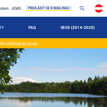
stem
JEMS
PŘIHLÁSIT SE K MAILINGU
KY
FAQ
IBOX (2014-2020)
webu
interreg.at-cz.eu
.