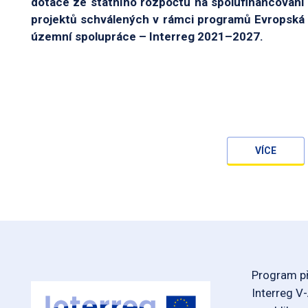
dotace ze státního rozpočtu na spolufinancování
projektů schválených v rámci programů Evropská
územní spolupráce – Interreg 2021–2027.
VÍCE
Program př
Interreg V