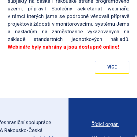
subjekty na české i rakouské straně programového
území, připravil Společný sekretariát webináře,
v rámci kterých jsme se podrobně věnovali přípravě
projektové žádosti v monitorovacímu systému Jems
a nákladům na zaměstnance vykazovaných na
základě standartních jednotkových nákladů.
Webináře byly nahrány a jsou dostupné
online
!
VÍCE
eshraniční spolupráce
Řídicí orgán
-A Rakousko-Česká