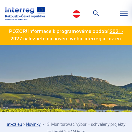
POZOR! Informace k programovému období
2021-
2027
naleznete na novém webu
interreg.at-cz.eu
.
at-cz.eu
>
Novinky
>
13. Monitorovací výbor – schváleny projekty
za téměř 2,5 Mil Euro