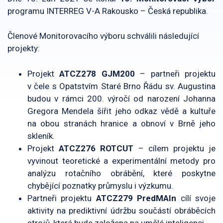
programu INTERREG V-A Rakousko – Česká republika.
Členové Monitorovacího výboru schválili následující
projekty:
Projekt
ATCZ278 GJM200
– partneři projektu
v čele s Opatstvím Staré Brno Řádu sv. Augustina
budou v rámci 200. výročí od narození Johanna
Gregora Mendela šířit jeho odkaz vědě a kultuře
na obou stranách hranice a obnoví v Brně jeho
skleník.
Projekt
ATCZ276 ROTCUT
– cílem projektu je
vyvinout teoretické a experimentální metody pro
analýzu rotačního obrábění, které poskytne
chybějící poznatky průmyslu i výzkumu.
Partneři projektu
ATCZ279 PredMAIn
cílí svoje
aktivity na prediktivní údržbu součástí obráběcích
strojů, která bude založena na umělé inteligenci.