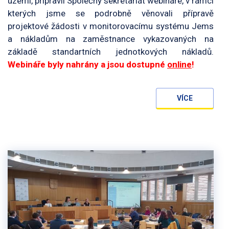
území, připravil Společný sekretariát webináře, v rámci
kterých jsme se podrobně věnovali přípravě
projektové žádosti v monitorovacímu systému Jems
a nákladům na zaměstnance vykazovaných na
základě standartních jednotkových nákladů.
Webináře byly nahrány a jsou dostupné
online
!
VÍCE