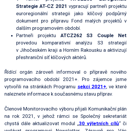
Strategie AT-CZ 2021
vypracují partneři projektu
euroregionální strategii jako klíčový podpůrný
dokument pro přípravu Fond malých projektů v
dalším programovém období.
Partneři projektu
ATCZ262 S3 Couple Net
provedou komparativní analýzu S3 strategií
v Jihočeském kraji a Horním Rakousku a aktivizují
přeshraniční síť klíčových aktérů.
Řídící orgán zároveň informoval o přípravě nového
programovacího období 2021+. Pro zájemce jsme
vytvořili na stránkách Programu
sekci 2021+
, ve které
naleznete informace k současnému stavu příprav.
Členové Monitorovacího výboru přijali Komunikační plán
na rok 2021, v jehož rámci se Společný sekretariát
chystá dále aktualizovat modul „
3
0 výletních cílů
“ či
vydávat programový Newsletter. Zároveň pro Vás