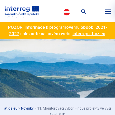
POZOR! Informace k programovému období
2021-
2027
naleznete na novém webu
interreg.at-cz.eu
.
at-cz.eu
>
Novinky
>
11. Monitorovací výbor – nové projekty ve výši
1 mil. EUR