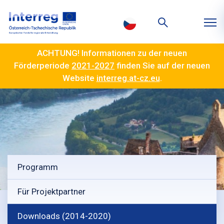
ACHTUNG! Informationen zu der neuen
Förderperiode
2021-2027
finden Sie auf der neuen
Website
interreg.at-cz.eu
.
Programm
Für Projektpartner
Downloads (2014-2020)