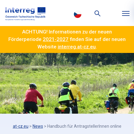
ACHTUNG! Informationen zu der neuen
Förderperiode
2021-2027
finden Sie auf der neuen
Website
interreg.at-cz.eu
.
at-cz.eu
>
News
>
Handbuch für AntragstellerInnen online